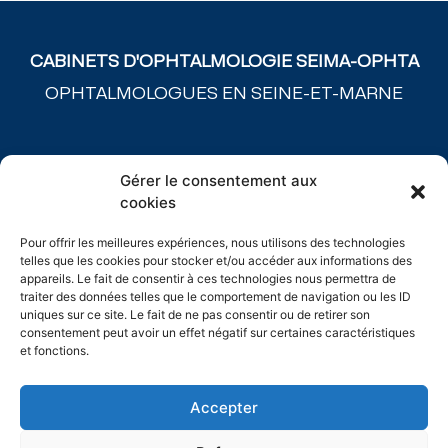
CABINETS D'OPHTALMOLOGIE SEIMA-OPHTA
OPHTALMOLOGUES EN SEINE-ET-MARNE
ACCUEIL
Gérer le consentement aux
NOS CABINETS
cookies
L’ÉQUIPE
PATHOLOGIES MÉDICALES
Pour offrir les meilleures expériences, nous utilisons des technologies
CHIRURGIES
telles que les cookies pour stocker et/ou accéder aux informations des
SPÉCIALITÉS
appareils. Le fait de consentir à ces technologies nous permettra de
traiter des données telles que le comportement de navigation ou les ID
TARIFS
uniques sur ce site. Le fait de ne pas consentir ou de retirer son
PLATEAU TECHNIQUE
consentement peut avoir un effet négatif sur certaines caractéristiques
CONTACT
et fonctions.
MENTIONS LÉGALES
Accepter