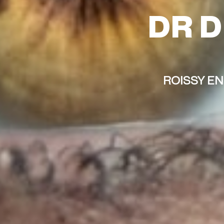
DR D
ROISSY E