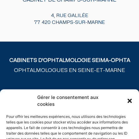
4, RUE GALILÉE
77 420 CHAMPS-SUR-MARNE
CABINETS D'OPHTALMOLOGIE SEIMA-OPHTA
OPHTALMOLOGUES EN SEINE-ET-MARNE
ACCUEIL
Gérer le consentement aux
NOS CABINETS
cookies
L’ÉQUIPE
PATHOLOGIES MÉDICALES
Pour offrir les meilleures expériences, nous utilisons des technologies
CHIRURGIES
telles que les cookies pour stocker et/ou accéder aux informations des
SPÉCIALITÉS
appareils. Le fait de consentir à ces technologies nous permettra de
traiter des données telles que le comportement de navigation ou les ID
TARIFS
uniques sur ce site. Le fait de ne pas consentir ou de retirer son