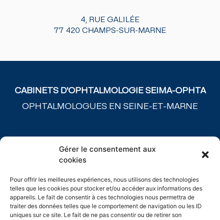
4, RUE GALILÉE
77 420 CHAMPS-SUR-MARNE
CABINETS D'OPHTALMOLOGIE SEIMA-OPHTA
OPHTALMOLOGUES EN SEINE-ET-MARNE
ACCUEIL
Gérer le consentement aux
NOS CABINETS
cookies
L’ÉQUIPE
PATHOLOGIES MÉDICALES
Pour offrir les meilleures expériences, nous utilisons des technologies
CHIRURGIES
telles que les cookies pour stocker et/ou accéder aux informations des
SPÉCIALITÉS
appareils. Le fait de consentir à ces technologies nous permettra de
traiter des données telles que le comportement de navigation ou les ID
TARIFS
uniques sur ce site. Le fait de ne pas consentir ou de retirer son
PLATEAU TECHNIQUE