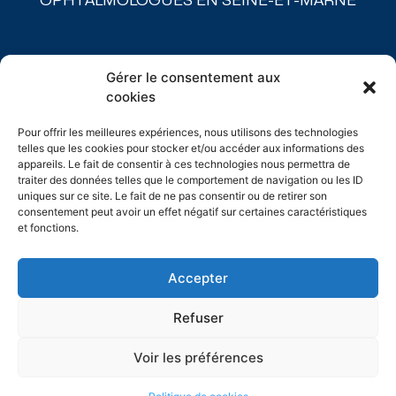
OPHTALMOLOGUES EN SEINE-ET-MARNE
ACCUEIL
Gérer le consentement aux
NOS CABINETS
cookies
L’ÉQUIPE
PATHOLOGIES MÉDICALES
Pour offrir les meilleures expériences, nous utilisons des technologies
CHIRURGIES
telles que les cookies pour stocker et/ou accéder aux informations des
SPÉCIALITÉS
appareils. Le fait de consentir à ces technologies nous permettra de
traiter des données telles que le comportement de navigation ou les ID
TARIFS
uniques sur ce site. Le fait de ne pas consentir ou de retirer son
PLATEAU TECHNIQUE
consentement peut avoir un effet négatif sur certaines caractéristiques
CONTACT
et fonctions.
MENTIONS LÉGALES
Accepter
Refuser
Voir les préférences
HEALTHCIE | Le Créateur Digital des Professions